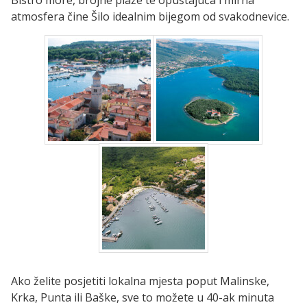
Bistro more, brojne plaže te opuštajuća i mirna
atmosfera čine Šilo idealnim bijegom od svakodnevice.
Ako želite posjetiti lokalna mjesta poput Malinske,
Krka, Punta ili Baške, sve to možete u 40-ak minuta