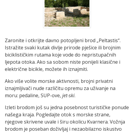
Zaronite i otkrijte davno potopljeni brod „Peltastis“.
Istražite svaki kutak divlje prirode pješice ili brojnim
biciklističkim rutama koje vode do nepristupačnih
ljepota otoka. Ako sa sobom niste ponijeli klasične i
električne bicikle, možete ih iznajmiti.
Ako više volite morske aktivnosti, brojni privatni
iznajmljivači nude različitu opremu za uživanje na
moru: pedaline, SUP-ove,
jet-ski
.
Izleti brodom još su jedna posebnost turističke ponude
našega kraja. Pogledajte otok s morske strane,
njegove skrivene uvale i širu okolicu Kvarnera. Vožnja
brodom je poseban doživljaj i nezaobilazno iskustvo