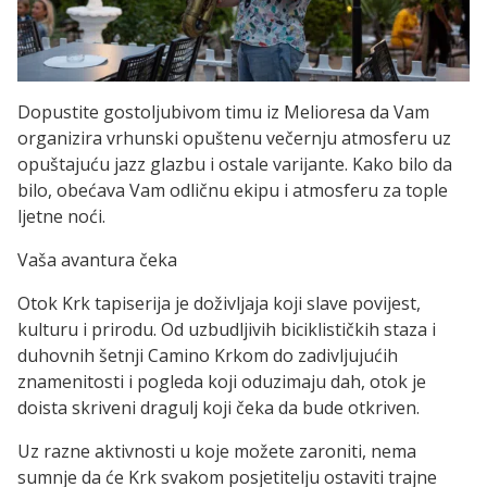
Dopustite gostoljubivom timu iz Melioresa da Vam
organizira vrhunski opuštenu večernju atmosferu uz
opuštajuću jazz glazbu i ostale varijante. Kako bilo da
bilo, obećava Vam odličnu ekipu i atmosferu za tople
ljetne noći.
Vaša avantura čeka
Otok Krk tapiserija je doživljaja koji slave povijest,
kulturu i prirodu. Od uzbudljivih biciklističkih staza i
duhovnih šetnji Camino Krkom do zadivljujućih
znamenitosti i pogleda koji oduzimaju dah, otok je
doista skriveni dragulj koji čeka da bude otkriven.
Uz razne aktivnosti u koje možete zaroniti, nema
sumnje da će Krk svakom posjetitelju ostaviti trajne