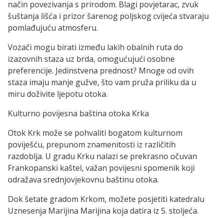
način povezivanja s prirodom. Blagi povjetarac, zvuk
šuštanja lišća i prizor šarenog poljskog cvijeća stvaraju
pomlađujuću atmosferu.
Vozači mogu birati između lakih obalnih ruta do
izazovnih staza uz brda, omogućujući osobne
preferencije. Jedinstvena prednost? Mnoge od ovih
staza imaju manje gužve, što vam pruža priliku da u
miru doživite ljepotu otoka.
Kulturno povijesna baština otoka Krka
Otok Krk može se pohvaliti bogatom kulturnom
poviješću, prepunom znamenitosti iz različitih
razdoblja. U gradu Krku nalazi se prekrasno očuvan
Frankopanski kaštel, važan povijesni spomenik koji
odražava srednjovjekovnu baštinu otoka.
Dok šetate gradom Krkom, možete posjetiti katedralu
Uznesenja Marijina Marijina koja datira iz 5. stoljeća.