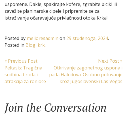
uspomene. Dakle, spakirajte kofere, zgrabite bicikl ili
zavežite planinarske cipele i pripremite se za
istraživanje očaravajuće privlačnosti otoka Krka!
Posted by
melioresadmin
on
29 studenoga, 2024
.
Posted in
Blog
,
krk
.
Navigacija
Previous
N
« Previous Post
Next Post »
post:
po
Peltasis: Tragična
Otkrivanje zagonetnog uspona i
objava
sudbina broda i
pada Haludova: Osobno putovanje
atrakcija za ronioce
kroz Jugoslavenski Las Vegas
Join the Conversation