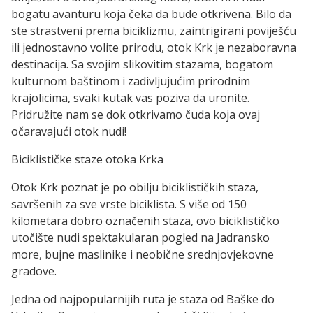
bogatu avanturu koja čeka da bude otkrivena. Bilo da
ste strastveni prema biciklizmu, zaintrigirani poviješću
ili jednostavno volite prirodu, otok Krk je nezaboravna
destinacija. Sa svojim slikovitim stazama, bogatom
kulturnom baštinom i zadivljujućim prirodnim
krajolicima, svaki kutak vas poziva da uronite.
Pridružite nam se dok otkrivamo čuda koja ovaj
očaravajući otok nudi!
Biciklističke staze otoka Krka
Otok Krk poznat je po obilju biciklističkih staza,
savršenih za sve vrste biciklista. S više od 150
kilometara dobro označenih staza, ovo biciklističko
utočište nudi spektakularan pogled na Jadransko
more, bujne maslinike i neobične srednjovjekovne
gradove.
Jedna od najpopularnijih ruta je staza od Baške do