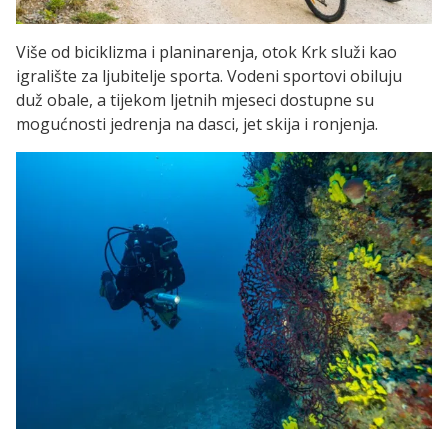
Više od biciklizma i planinarenja, otok Krk služi kao
igralište za ljubitelje sporta. Vodeni sportovi obiluju
duž obale, a tijekom ljetnih mjeseci dostupne su
mogućnosti jedrenja na dasci, jet skija i ronjenja.