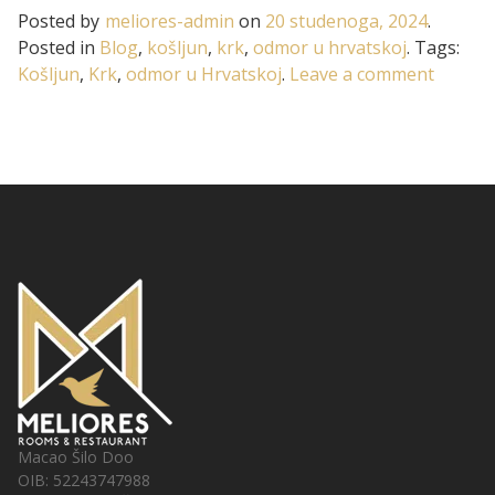
Posted by
meliores-admin
on
20 studenoga, 2024
.
Posted in
Blog
,
košljun
,
krk
,
odmor u hrvatskoj
.
Tags:
on
Košljun
,
Krk
,
odmor u Hrvatskoj
.
Leave a comment
Otočić
Košljun
Macao Šilo Doo
OIB: 52243747988