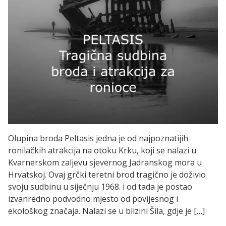
Olupina broda Peltasis jedna je od najpoznatijih
ronilačkih atrakcija na otoku Krku, koji se nalazi u
Kvarnerskom zaljevu sjevernog Jadranskog mora u
Hrvatskoj. Ovaj grčki teretni brod tragično je doživio
svoju sudbinu u siječnju 1968. i od tada je postao
izvanredno podvodno mjesto od povijesnog i
ekološkog značaja. Nalazi se u blizini Šila, gdje je […]