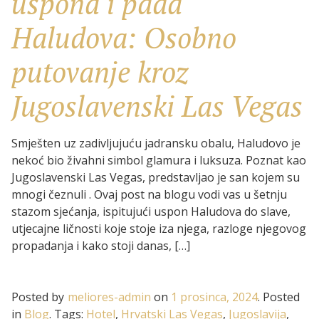
uspona i pada
Haludova: Osobno
putovanje kroz
Jugoslavenski Las Vegas
Smješten uz zadivljujuću jadransku obalu, Haludovo je
nekoć bio živahni simbol glamura i luksuza. Poznat kao
Jugoslavenski Las Vegas, predstavljao je san kojem su
mnogi čeznuli . Ovaj post na blogu vodi vas u šetnju
stazom sjećanja, ispitujući uspon Haludova do slave,
utjecajne ličnosti koje stoje iza njega, razloge njegovog
propadanja i kako stoji danas, […]
Posted by
meliores-admin
on
1 prosinca, 2024
.
Posted
in
Blog
.
Tags:
Hotel
,
Hrvatski Las Vegas
,
Jugoslavija
,