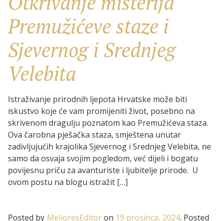
Otkrivanje misterija
Premužićeve staze i
Sjevernog i Srednjeg
Velebita
Istraživanje prirodnih ljepota Hrvatske može biti
iskustvo koje će vam promijeniti život, posebno na
skrivenom dragulju poznatom kao Premužićeva staza.
Ova čarobna pješačka staza, smještena unutar
zadivljujućih krajolika Sjevernog i Srednjeg Velebita, ne
samo da osvaja svojim pogledom, već dijeli i bogatu
povijesnu priču za avanturiste i ljubitelje prirode. U
ovom postu na blogu istražit […]
Posted by
MelioresEditor
on
19 prosinca, 2024
.
Posted