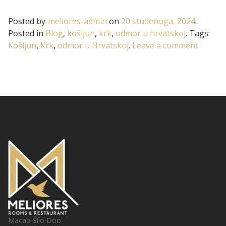
Posted by
meliores-admin
on
20 studenoga, 2024
.
Posted in
Blog
,
košljun
,
krk
,
odmor u hrvatskoj
.
Tags:
on
Košljun
,
Krk
,
odmor u Hrvatskoj
.
Leave a comment
Otočić
Košljun
Macao Šilo Doo